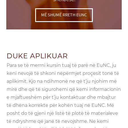
MË SHUMË RRETH EUNC
DUKE APLIKUAR
Para se të merrni kursin tuaj të parë në EuNC, ju
keni nevojë të shkoni nëpërmjet proçesit tonë të
aplikimit. Kjo na ndihmonë ne që t’ju njohim më
mirë dhe që të sigurohemi që kemi informacionin
e mjaftueshëm për t’ju kontaktuar dhe mbajtur
të dhëna korrekte për kohën tuaj në EuNC. Më
posht do të gjeni një listë të plotë të materialeve
të ndryshme që janë të nevojshme. Ne kemi