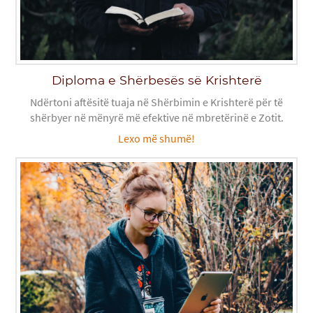
Diploma e Shërbesës së Krishterë
Ndërtoni aftësitë tuaja në Shërbimin e Krishterë për të
shërbyer në mënyrë më efektive në mbretërinë e Zotit.
Lexo më shumë!