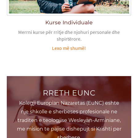
Kurse Individuale
Merrni kurse për rritje dhe njohuri personale dhe
shpirtërore.
Lexo më shumë!
RRETH EUNC
Kolegji Europian Nazaretas (EuNC) eshte
nje shkolle e sherbeses profesionale ne
traditen e teologjise Wesleyan-Arminiane,
me mision te pajise dishepujt si Krishti per
sherbese.