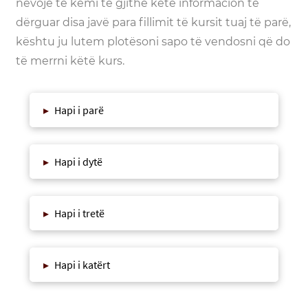
nevojë të kemi të gjithë këtë informacion të
dërguar disa javë para fillimit të kursit tuaj të parë,
kështu ju lutem plotësoni sapo të vendosni që do
të merrni këtë kurs.
▸
Hapi i parë
▸
Hapi i dytë
▸
Hapi i tretë
▸
Hapi i katërt