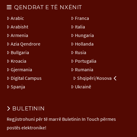
QENDRAT E TË NXËNIT
Arabic
Franca
Arabisht
Italia
Armenia
Hungaria
Azia Qendrore
Hollanda
Bullgaria
Rusia
Kroacia
Portugalia
Gjermania
Rumania
Digital Campus
Shqipëri/Kosova
Spanja
Ukrainë
BULETININ
Regjistrohuni për të marrë Buletinin In Touch përmes
postës elektronike!