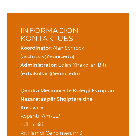
INFORMACIONI
KONTAKTUES
Koordinator
: Alan Schrock
(
aschrock@eunc.edu)
Administrator
: Edlira Xhakollari Biti
(
exhakollari@eunc.edu
)
Q
endra Mesimore të Kolegji Evropian
Nazaretas për Shqiptare dhe
Kosovare
Kopshti "Am-EL"
Edlira Biti
Rr. Hamdi Cenoimeri, nr 3