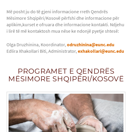
Më posht ju do të gjeni informacione rreth Qendrës
Mësimore Shqipëri/Kosovë përfshi dhe informacione për
aplikim,kurset e ofruara dhe informacione kontakti. Ndjehu
i lirë të më kontaktosh mua nëse ke ndonjë pyetje shtesë:
Olga Druzhinina, Koordinator,
odruzhinina@eunc.edu
Edlira Xhakollari Biti, Administrator,
exhakollari@eunc.edu
PROGRAMET E QENDRËS
MËSIMORE SHQIPËRI/KOSOVË